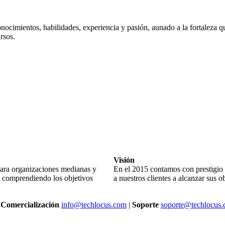
onocimientos, habilidades, experiencia y pasión, aunado a la fortaleza q
rsos.
Visión
para organizaciones medianas y
En el 2015 contamos con prestigio
, comprendiendo los objetivos
a nuestros clientes a alcanzar sus 
|
Comercialización
info@techlocus.com
|
Soporte
soporte@techlocus